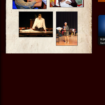
Kij
fac
10