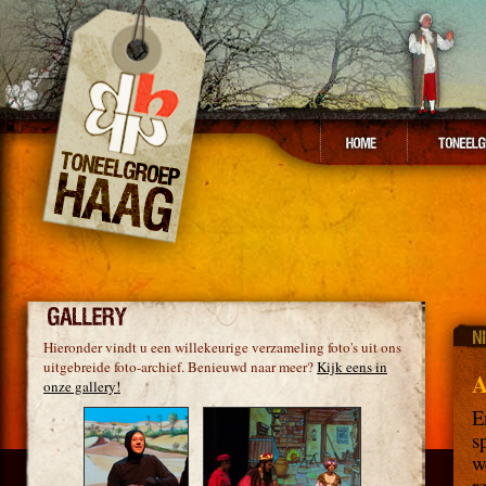
Hieronder vindt u een willekeurige verzameling foto's uit ons
uitgebreide foto-archief. Benieuwd naar meer?
Kijk eens in
A
onze gallery!
E
s
w
r