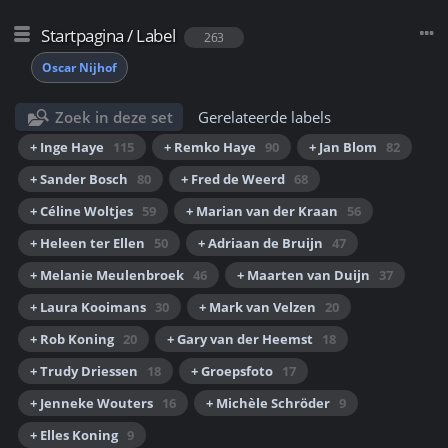
Startpagina
/
Label
263
Oscar Nijhof
Zoek in deze set
Gerelateerde labels
+ Inge Haye
115
+ Remko Haye
90
+ Jan Blom
82
+ Sander Bosch
80
+ Fred de Weerd
68
+ Céline Woltjes
59
+ Marian van der Kraan
56
+ Heleen ter Ellen
50
+ Adriaan de Bruijn
47
+ Melanie Meulenbroek
46
+ Maarten van Duijn
37
+ Laura Kooimans
30
+ Mark van Velzen
20
+ Rob Koning
20
+ Gary van der Heemst
18
+ Trudy Driessen
18
+ Groepsfoto
17
+ Jenneke Wouters
16
+ Michèle Schröder
9
+ Elles Koning
9